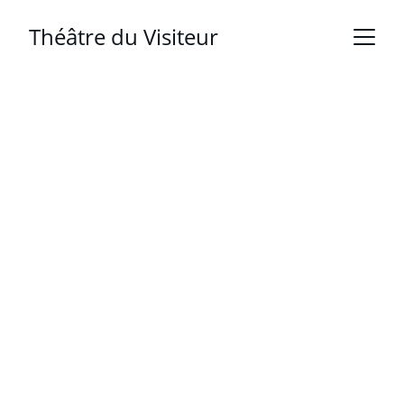
Théâtre du Visiteur
Pascal Rambert
Samedi 3 Octobre 2026 à 21h